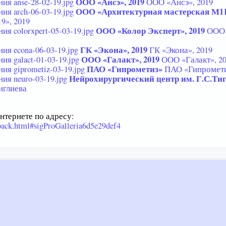
ООО «Ансэ», 2019
ООО «Ансэ», 2019
ООО «Архитектурная мастерская М119
9», 2019
ООО «Колор Эксперт», 2019
ООО 
ГК «Экона», 2019
ГК «Экона», 2019
ООО «Галакт», 2019
ООО «Галакт», 2
ПАО «Гипрометиз»
ПАО «Гипромет
Нейрохирургический центр им. Г.С.Ти
иглиева
тернете по адресу:
dback.html#sigProGalleria6d5e29def4