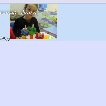
ьный фонд
ротам»