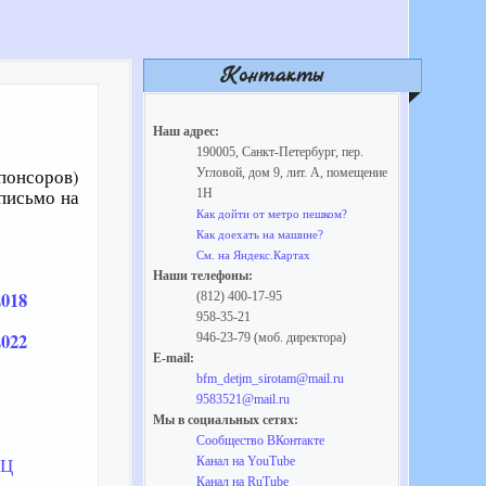
Контакты
Наш адрес:
190005, Санкт-Петербург, пер.
Угловой, дом 9, лит. А, помещение
понсоров)
1Н
письмо на
Как дойти от метро пешком?
Как доехать на машине?
См. на Яндекс.Картах
Наши телефоны:
018
(812) 400-17-95
958-35-21
022
946-23-79 (моб. директора)
E-mail:
bfm_detjm_sirotam@mail.ru
9583521@mail.ru
Мы в социальных сетях:
Сообщество ВКонтакте
РЦ
Канал на YouTube
Канал на RuTube