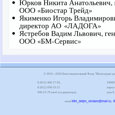
Юрков Никита Анатольевич, 
ООО «Биостар Трейд»
Якименко Игорь Владимирови
директор АО «ЛАДОГА»
Ястребов Вадим Львович, ге
ООО «БМ-Сервис»
© 2010—2026 Благотворительный Фонд "Милосердие дет
8 (812) 400-17-95,
190005
8 (812) 958-35-21
переул
946-23-79 (моб.тел.директора)
дом 9,
,
bfm_detjm_sirotam@mail.ru
9
email: