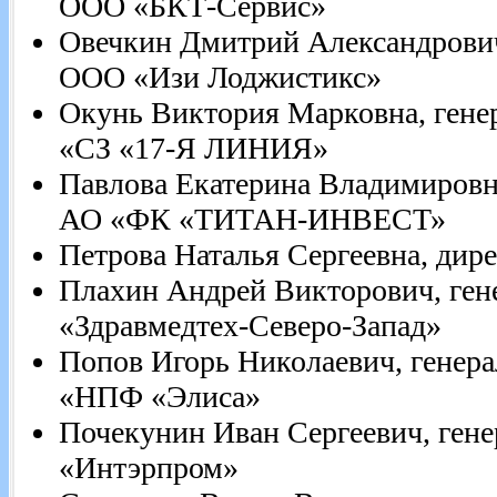
ООО «БКТ-Сервис»
Овечкин Дмитрий Александрович
ООО «Изи Лоджистикс»
Окунь Виктория Марковна, ген
«СЗ «17-Я ЛИНИЯ»
Павлова Екатерина Владимировн
АО «ФК «ТИТАН-ИНВЕСТ»
Петрова Наталья Сергеевна, ди
Плахин Андрей Викторович, ге
«Здравмедтех-Северо-Запад»
Попов Игорь Николаевич, генер
«НПФ «Элиса»
Почекунин Иван Сергеевич, ген
«Интэрпром»