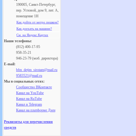
190005, Санкт-Петербург,
пер. Угловой, дом 9, лит. А,
помещение 1Н
Как дойти от метро пешком?
Как доехать на машине?
См. на Яндекс.Картах
Наши телефоны:
(812) 400-17-95
958-35-21
946-23-79 (моб. директора)
E-mail:
bfm_detjm_sirotam@mail.ru
9583521@mail.ru
Мы в социальных сетях:
Сообщество ВКонтакте
Канал на YouTube
Канал на RuTube
Канал в Telegram
Канал на платформе Дзен
Реквизиты для перечисления
средств