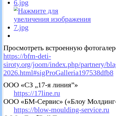
Просмотреть встроенную фотогалере
https://bfm-deti-
siroty.org/joom/index.php/partnery/bl
2026.html#sigProGalleria197538dfb8
ООО «СЗ „17‐я линия”»
https://17line.ru
ООО «БМ-Сервис» («Блоу Молдинг
https://blow-moulding-service.ru