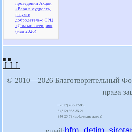
проведении Акции
«Вера в мудрость,
разум и
добродетель»: СРЦ
«Дом милосердия»
(май 2026)
↑↑↑
© 2010—2026 Благотворительный Фон
права з
8 (812) 400-17-95,
8 (812) 958-35-21
946-23-79 (моб.тел.директора)
bfm_detjm_sirot
email: